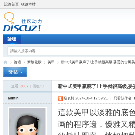
設為首頁
收藏本站
論壇
論壇
新娘化妝
美甲
新中式美甲赢麻了!上手就很高级,妥妥的古風美人! 
新中式美甲赢麻了!上手就很高级,妥
查看:
2087
|
回復:
0
新
»
›
›
›
admin
發表於 2024-10-4 12:39:21
|
只看該作者
這款美甲以淡雅的底
画的程序邊，優雅又