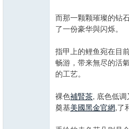
而那一颗颗璀璨的钻
了一份豪华與闪烁。
指甲上的鲤鱼宛在目
新
畅游，带来無尽的活
的工艺。
裸色
補腎茶
, 底色低
奠基
美國黑金官網
,了
娘