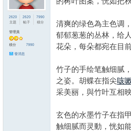
的树叶图案，恍如把
竹
2620
2620
7990
清爽的绿色為主色调
主題
帖子
積分
管理員
郁郁葱葱的丛林，给
花朵，每朵都宛在目
積分
7990
發消息
竹子的手绘笔触细腻
茵
之姿。胡蝶在指尖
咳
采美丽，與竹叶互相
玄色的水墨竹子在指
触细腻而灵動，恍如
蝶