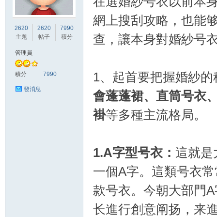
在選婚紗号衣以前本
網上搜刮攻略，也能
竹
2620
2620
7990
查，讓本身對婚紗号
主題
帖子
積分
管理員
1、起首要把握婚紗的
積分
7990
發消息
會蓬蓬裙、直筒号衣
褂
等多種主流格局。
茵
1.
A字型号衣：
這就是
一個A字。這類号衣
款号衣。今朝大部門
长進行創意阐扬，来
蝶