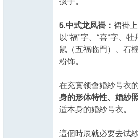
孩子。
5.
中式龙凤褂：
裙褂上
以“福”字、“喜”字
化
鼠（五福临門）、石
粉饰。
在充實领會婚紗号衣
身的形体特性、婚紗
适本身的婚紗号衣。
妝
這個時辰就必要去试