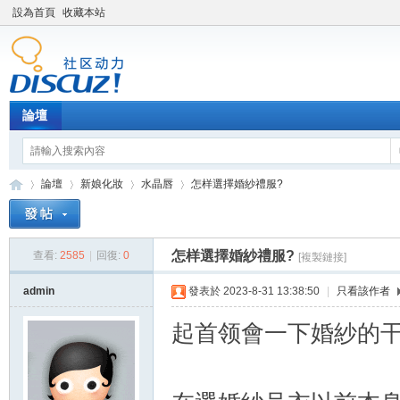
設為首頁
收藏本站
論壇
論壇
新娘化妝
水晶唇
怎样選擇婚紗禮服?
怎样選擇婚紗禮服?
查看:
2585
|
回復:
0
[複製鏈接]
新
»
›
›
›
admin
發表於 2023-8-31 13:38:50
|
只看該作者
起首领會一下婚紗的