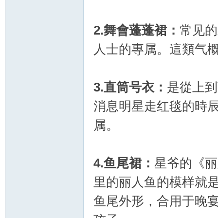
2.
舞會蓬蓬裙：
常见的
人士的專属。這類气
3.
直筒号衣：
是從上到
新
消息明星走红毯的時
属。
4.
鱼尾裙：
星爷的《丽
里的丽人鱼的模样就
娘
鱼尾外形，合用于晚