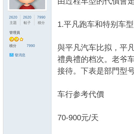
由过程车型的代價會
竹
2620
2620
7990
1.平凡跑车和特别车
主題
帖子
積分
管理員
與平凡汽车比拟，平
積分
7990
發消息
禮典禮的档次。老爷
接待。下表是部門型号
茵
车行参考代價
70-900元/天
蝶