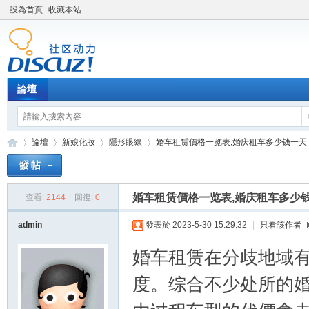
設為首頁
收藏本站
論壇
論壇
新娘化妝
隱形眼線
婚车租赁價格一览表,婚庆租车多少钱一天 ..
婚车租赁價格一览表,婚庆租车多少
查看:
2144
|
回復:
0
新
»
›
›
›
admin
發表於 2023-5-30 15:29:32
|
只看該作者
婚车租赁在分歧地域
度。综合不少处所的