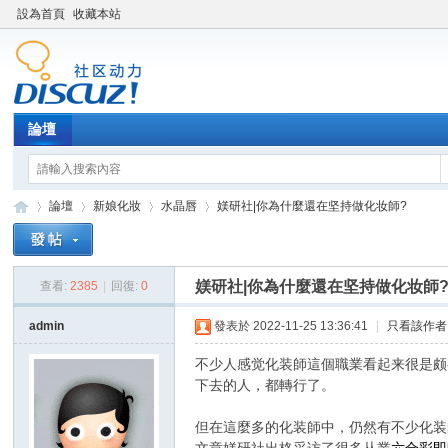
設為首頁
收藏本站
論壇
論壇
新娘化妝
水晶唇
媄研社|你為什麼還在坚持做化妆師?
媄研社|你為什麼還在坚持做化妆師
查看:
2385
|
回復:
0
新
»
›
›
›
admin
發表於 2022-11-25 13:36:41
|
只看該作者
不少人感觉化装師這個職業看起来很是颇
下去的人，都轉行了。
但在這麼多的化装師中，仍然有不少化装