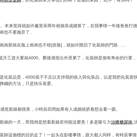
時開獎號碼
，的化装師来分享他們對峙下去做的来由， 此中，有你吗？
打工。本来觉得就如许廠里呆两年相個亲成婚算了，在我事情一年後爸爸打
也不要抛弃了..
画画那就在脸上画画也不错[捂脸]，就如许開启了化装師的門路……
0，靠提成月工資大要就4000。厥後感觉出外景累了，化装師是個有寿命的
是化装品贵，4000底子不足以支持我的收入與化装品，以是我把化装當
挣錢的方法，只是快乐喜爱。
子，感觉新娘都很美，小時辰四周如果有人成婚就挤着想去看一眼。
新娘的一天，而我倒是想着新娘若何能這麼美！多是吸引力
治療糖尿病
,
装師這個標的目的走了！一起头在影楼事情，跟大都人同样，有時辰事情