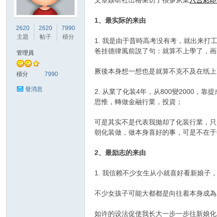
文章媄研社出格采访了很多从業
六合彩即
1、最实际的来由
竹
2620
2620
7990
主題
帖子
積分
1. 我是由于昔時高考没有考，就出来
爸挂德律風前說了句：就算不上學了，画画
管理員
厥後本身想一想也是就算不克不及在纸上
積分
7990
發消息
2. 从業了化装4年，从800變200
思惟，轉做金融行業，投資；
茵
可是其实不是代表我抛却了化装行業，只
朝化装做，做本身喜好的事，可是不在于
2、最励志的来由
1. 我信赖不少女生从小就喜好看新娘
不少女孩子可能大都都是向往着本身成為
如许的设法促使我长大一步一步往新娘化
蝶