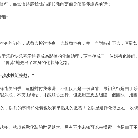
這行，每當這時辰我城市想起我的两個导師跟我說過的话：
看看”
本身的初心，试着去检讨本身，去鼓励本身，并一向對峙走下去，直到如
由于乐趣快乐喜爱跨界成為影楼的化装助理，两年後成了一位婚禮化装師。
，“鲁莽”地走出了本身的化装師之路。
一步步挨近空想。”
缔造美的手。造型對付我来讲，不但仅只是一份事情，最初入行是由于乐
能乐成，不夷由纠结，才能顺心远行。但愿用空想去组建一個團队，用團
到過的，以前的事情和化装也没有半點儿的瓜葛！之以是選擇化装是在一次
越多、就越感觉化装的世界越大、另有不少未知可以去摸索！也是由于不