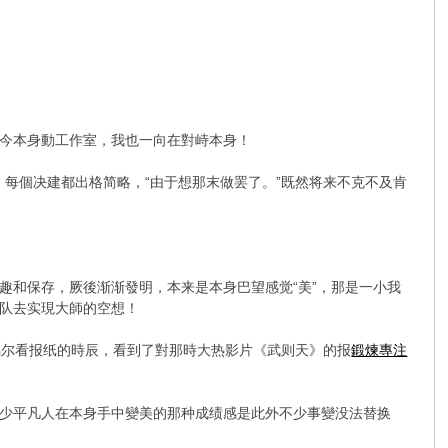
今本身動工作室，我也一向在對峙本身！
每個决建都出格简略，“由于想那末做罢了。”既然将来不克不及肯
趣和保存，厥後渐渐發明，本来是本身巴望感觉“美”，那是一小我
队去实現大師的空想！
偶尔看报纸的時辰，看到了對那時大热影片《武则天》的报
鍛煉專注
少平凡人在本身手中變美的那种成绩感是此外不少事變没法替换