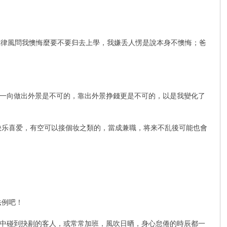
德律風問我懊悔麼要不要归去上學，我嫌丢人愣是說本身不懊悔；爸
行業，一向做出外景是不可的，靠出外景挣錢更是不可的，以是我變化了
快乐喜爱，有空可以接個妆之類的，當成兼職，将来不乱後可能也會
法例吧！
中碰到抉剔的客人，或常常加班，風吹日晒，身心怠倦的時辰都一