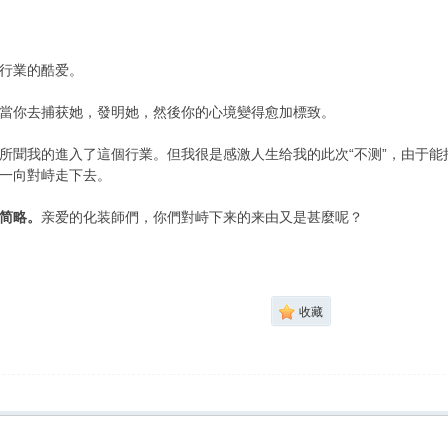
行業的酷爱。
當你去捕获她，發明她，然後你的心境變得愈加標致。
所聞我的進入了這個行業。但我很是感激人生给我的此次“不测”，由于
一向對峙走下去。
简略。
亲爱的化装師們，你們對峙下来的来由又是甚麼呢？
收藏