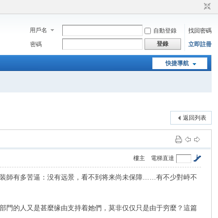
用戶名
自動登錄
找回密碼
登錄
密碼
立即註冊
快捷導航
返回列表
樓主
電梯直達
装師有多苦逼：没有远景，看不到将来尚未保障……有不少對峙不
部門的人又是甚麼缘由支持着她們，莫非仅仅只是由于穷麼？這篇