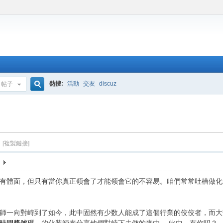
熱搜:
活動
交友
discuz
帖子
搜
索
?
[複製鏈接]
有體面，但只有當你真正领會了才能领會它的不容易。咱們常常吐槽做化
師一向對峙到了如今，此中固然有少数人能成了這個行業的佼佼者，而大