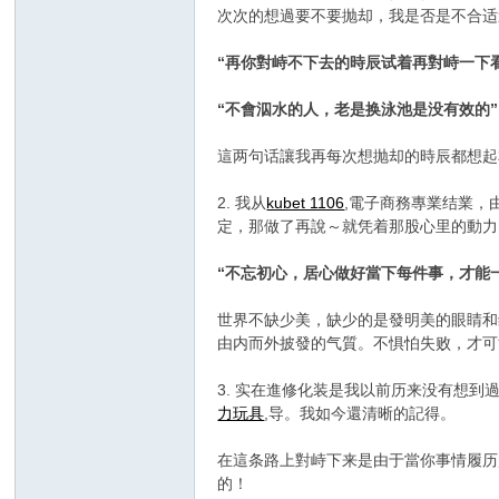
次次的想過要不要抛却，我是否是不合适
“再你對峙不下去的時辰试着再對峙一下
“不會泅水的人，老是换泳池是没有效的”
這两句话讓我再每次想抛却的時辰都想起
2. 我从
kubet 1106
,電子商務專業结業，
新
定，那做了再說～就凭着那股心里的動力
“不忘初心，居心做好當下每件事，才能
世界不缺少美，缺少的是發明美的眼睛和
由内而外披發的气質。不惧怕失败，才可
3. 实在進修化装是我以前历来没有想
力玩具
,导。我如今還清晰的記得。
娘
在這条路上對峙下来是由于當你事情履历
的！