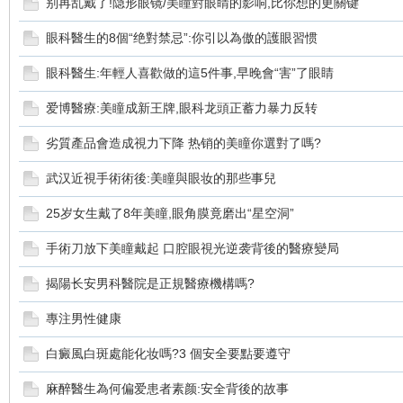
别再乱戴了!隐形眼镜/美瞳對眼睛的影响,比你想的更關键
眼科醫生的8個“绝對禁忌”:你引以為傲的護眼習惯
眼科醫生:年輕人喜歡做的這5件事,早晚會“害”了眼睛
爱博醫療:美瞳成新王牌,眼科龙頭正蓄力暴力反转
劣質產品會造成視力下降 热销的美瞳你選對了嗎?
新
武汉近視手術術後:美瞳與眼妆的那些事兒
25岁女生戴了8年美瞳,眼角膜竟磨出“星空洞”
手術刀放下美瞳戴起 口腔眼視光逆袭背後的醫療變局
揭陽长安男科醫院是正規醫療機構嗎?
專注男性健康
白癜風白斑處能化妆嗎?3 個安全要點要遵守
娘
麻醉醫生為何偏爱患者素颜:安全背後的故事