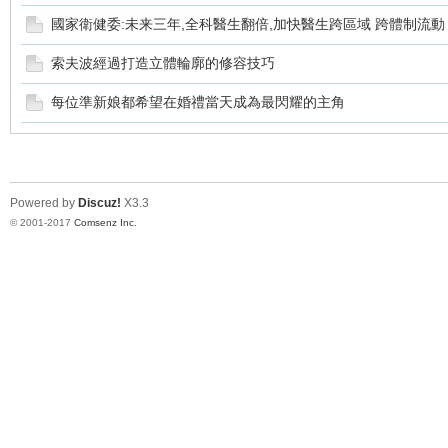
國家衛健委:未来三年,全科醫生翻倍,加快醫生跨區域 跨體制流動
論
索夫波經過打造立體輪廓的修容技巧
每位準新娘都希望在婚禮當天成為最閃耀的主角
Powered by
Discuz!
X3.3
© 2001-2017
Comsenz Inc.
壇