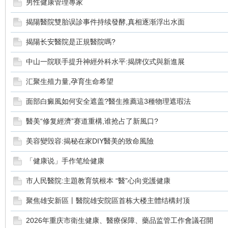
男性健康管理專家
揭陽醫院雙胎误診事件持续發酵,真相逐渐浮出水面
揭陽长安醫院是正規醫院嗎?
交
中山一院联手提升神經外科水平:揭牌仪式與新進展
汇聚生殖力量,孕育生命希望
面部白癜風如何安全遮盖?醫生推薦這3種物理遮瑕法
醫美“修复經濟”赛道重構,谁抢占了新風口?
美容變毁容:揭秘在家DIY醫美的致命風險
流
「健康说」手作笔绘健康
市人民醫院:主題教育筑根本 “醫”心向党護健康
聚焦雄安新區丨醫院雄安院區首栋大楼主體结構封顶
2026年重庆市衛生健康、醫療保障、藥品监管工作會議召開