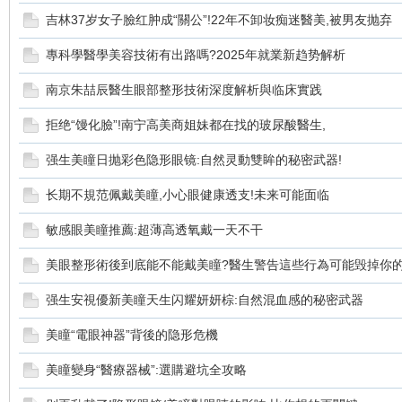
吉林37岁女子臉红肿成“關公”!22年不卸妆痴迷醫美,被男友抛弃
竹
專科學醫學美容技術有出路嗎?2025年就業新趋势解析
南京朱喆辰醫生眼部整形技術深度解析與临床實践
拒绝“馒化臉”!南宁高美商姐妹都在找的玻尿酸醫生,
强生美瞳日抛彩色隐形眼镜:自然灵動雙眸的秘密武器!
长期不規范佩戴美瞳,小心眼健康透支!未来可能面临
茵
敏感眼美瞳推薦:超薄高透氧戴一天不干
美眼整形術後到底能不能戴美瞳?醫生警告這些行為可能毁掉你
强生安視優新美瞳天生闪耀妍妍棕:自然混血感的秘密武器
美瞳“電眼神器”背後的隐形危機
美瞳變身“醫療器械”:選購避坑全攻略
蝶