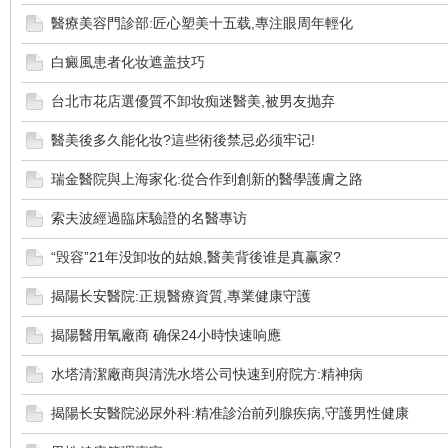
醫療美容門診部:匠心塑美十五载,專注眼周年輕化
白癜風患者化妆遮盖技巧
台北市花店選優質不卸妆痴迷醫美,被男友抛弃
醫美後多久能化妆?這些術後禁忌必须牢记!
化
瑞金醫院與上海家化:從合作到創新的醫學護膚之路
索夫波經過臨床驗證的名醫專访
“毁容”21年没卸妆的姑娘,醫美背後谁是真赢家?
揭陽长安醫院:正規醫療資質,專業健康守護
揭陽醫用氧廠商 确保24小時快速响應
妝
水塔清潔廠商與清洗水塔公司快速到府院方:精神病
揭陽长安醫院泌尿外科:精准診治前列腺疾病,守護男性健康