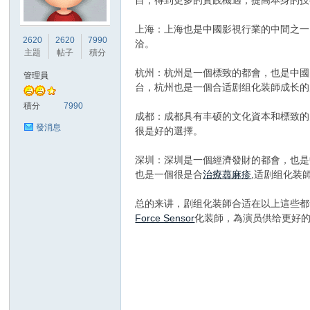
目，得到更多的實践機遇，提高本身的技
上海：上海也是中國影視行業的中間之一
竹
2620
2620
7990
洽。
主題
帖子
積分
杭州：杭州是一個標致的都會，也是中國
管理員
台，杭州也是一個合适剧组化装師成长的
積分
7990
成都：成都具有丰硕的文化資本和標致的
發消息
很是好的選擇。
深圳：深圳是一個經濟發財的都會，也是
茵
也是一個很是合
治療蕁麻疹
,适剧组化装
总的来讲，剧组化装師合适在以上這些都
Force Sensor
化装師，為演员供给更好
蝶