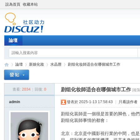
設為首頁
收藏本站
論壇
論壇
新娘化妝
水晶唇
剧组化妆師适合在哪個城市工作
剧组化妆師适合在哪個城市工作
查看:
2034
|
回復:
0
[複
新
»
›
›
›
admin
發表於 2025-1-13 17:58:43
|
只看該作者
剧组化装師是一個很是首要的脚色，他們
剧组化装師事情的都會：
北京：北京是中國影視行業的中間，也是