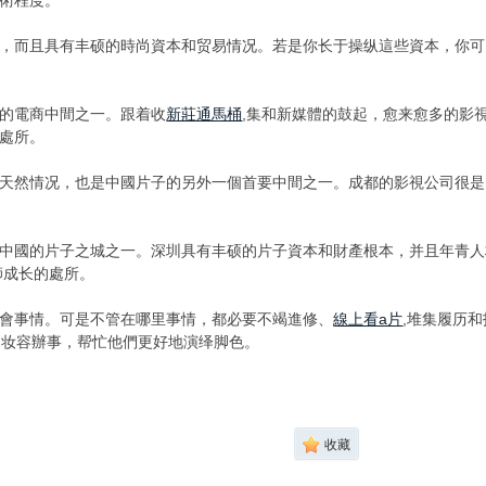
術程度。
，而且具有丰硕的時尚資本和贸易情况。若是你长于操纵這些資本，你可
的電商中間之一。跟着收
新莊通馬桶
,集和新媒體的鼓起，愈来愈多的影
處所。
天然情况，也是中國片子的另外一個首要中間之一。成都的影視公司很是
中國的片子之城之一。深圳具有丰硕的片子資本和財產根本，并且年青人
師成长的處所。
會事情。可是不管在哪里事情，都必要不竭進修、
線上看a片
,堆集履历
的妆容辦事，帮忙他們更好地演绎脚色。
收藏