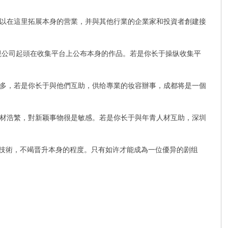
以在這里拓展本身的营業，并與其他行業的企業家和投資者創建接
視公司起頭在收集平台上公布本身的作品。若是你长于操纵收集平
多，若是你长于與他們互助，供给專業的妆容辦事，成都将是一個
材浩繁，對新颖事物很是敏感。若是你长于與年青人材互助，深圳
和技術，不竭晋升本身的程度。只有如许才能成為一位優异的剧组