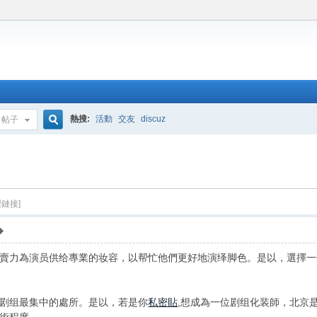
熱搜:
活動
交友
discuz
帖子
搜
索
製鏈接]
賣力為演员供给專業的妆容，以帮忙他們更好地演绎脚色。是以，選擇一
剧组最集中的處所。是以，若是你
私密貼
,想成為一位剧组化装師，北京