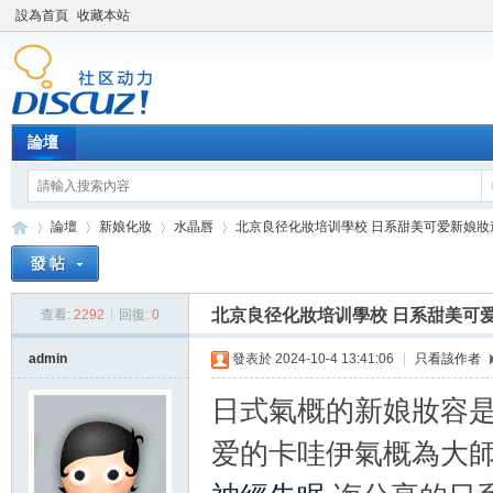
設為首頁
收藏本站
論壇
論壇
新娘化妝
水晶唇
北京良径化妝培训學校 日系甜美可爱新娘妝造型
北京良径化妝培训學校 日系甜美可
查看:
2292
|
回復:
0
新
»
›
›
›
admin
發表於 2024-10-4 13:41:06
|
只看該作者
日式氣概的新娘妝容
爱的卡哇伊氣概為大