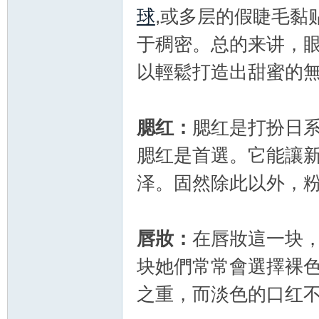
球
,或多层的假睫毛黏
于稠密。总的来讲，
以輕鬆打造出甜蜜的無
腮红：
腮红是打扮日
新
腮红是首選。它能讓
泽。固然除此以外，
唇妝：
在唇妝這一块
块她們常常會選擇裸
娘
之重，而淡色的口红