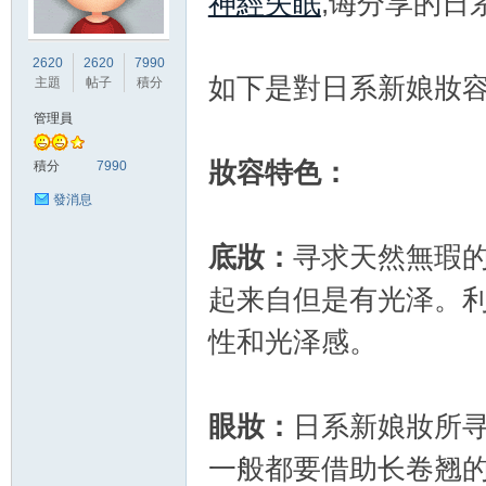
神經失眠
,诲分享的日
竹
2620
2620
7990
如下是對日系新娘妝
主題
帖子
積分
管理員
妝容特色：
積分
7990
發消息
底妝：
寻求天然無瑕
茵
起来自但是有光泽。
性和光泽感。
眼妝：
日系新娘妝所
一般都要借助长卷翘
蝶