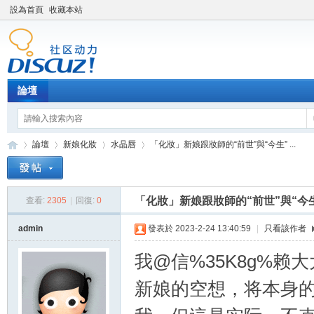
設為首頁
收藏本站
論壇
論壇
新娘化妝
水晶唇
「化妝」新娘跟妝師的“前世”與“今生” ...
「化妝」新娘跟妝師的“前世”與“今
查看:
2305
|
回復:
0
新
»
›
›
›
admin
發表於 2023-2-24 13:40:59
|
只看該作者
我@信%35K8g%赖
新娘的空想，将本身