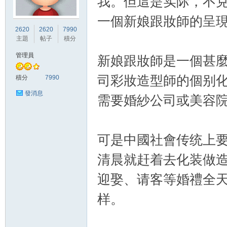
我。但這是实际，不
一個新娘跟妝師的呈
竹
2620
2620
7990
主題
帖子
積分
管理員
新娘跟妝師是一個甚
司彩妝造型師的個别
積分
7990
發消息
需要婚紗公司或美容
茵
可是中國社會传统上
清晨就赶着去化装做
迎娶、请客等婚禮全
样。
蝶