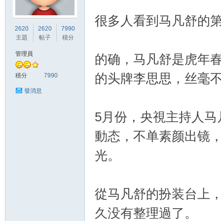
很多人看到马凡舒的第
竹
2620
2620
7990
主題
帖子
積分
管理員
的确，马凡舒是虎年
的头牌李思思，丝毫
積分
7990
發消息
5月份，央視主持人马
茵
動态，不单素颜出镜
光。
從马凡舒的扮装台上
久没有整理過了。
蝶