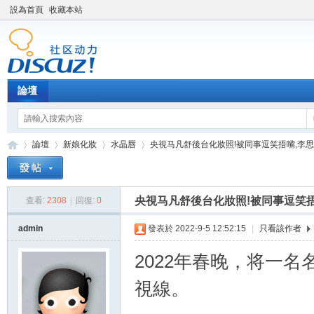
設為首頁
收藏本站
論壇
論壇
新娘化妝
水晶唇
央視马凡舒後台化妝照!被同事逗笑捂嘴,李思思
央視马凡舒後台化妝照!被同事逗笑
查看:
2308
|
回復:
0
新
»
›
›
›
admin
發表於 2022-9-5 12:52:15
|
只看該作者
2022年春晚，将一
視線。