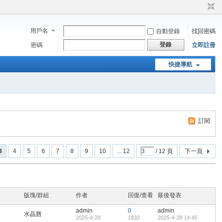
用戶名
自動登錄
找回密碼
登錄
密碼
立即註冊
快捷導航
訂閱
3
4
5
6
7
8
9
10
... 12
/ 12 頁
下一頁
版塊/群組
作者
回復/查看
最後發表
admin
0
admin
水晶唇
2025-4-28
1832
2025-4-28 14:45