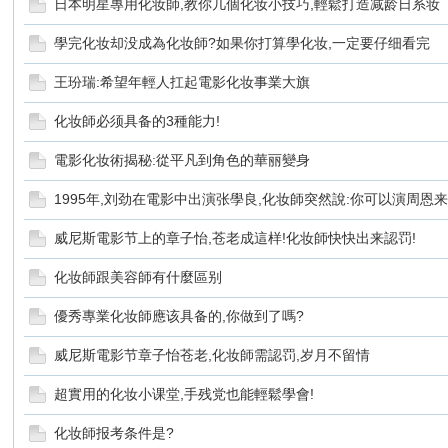
日本明星專用化妆師,教你几個化妆小技巧,輕鬆打造减龄日系妆
學完化妆却没成為化妆師?如果你打算學化妆,一定要仔细看完
王玢瑞:希望年輕人扛起電影化妆事業大旗
交
化妆師必须具备的3種能力!
電影化妆術揭秘:從平凡到角色的華丽變身
1995年,刘劲在電影中出演张學良,化妆師突然說:你可以演周恩
威尼斯電影节上的章子怡,苍老成這样!化妆師快快出来認罚!
化妆師跟美容師有什麼區别
流
優秀專業化妆師應该具备的,你做到了嗎?
威尼斯電影节章子怡苍老,化妆師需認罚,岁月不留情
超實用的化妆小课堂,手残党也能輕鬆學會!
化妆師报考条件是?