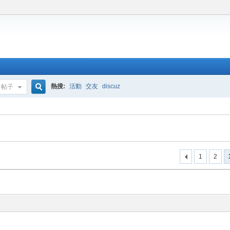
熱搜:
活動
交友
discuz
帖子
搜
索
1
2