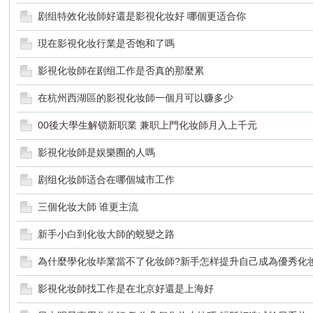
剧组特效化妆師好還是影視化妆好 哪個更适合你
現在影視化妆行業是否饱和了嗎
影視化妆師在剧组工作是否真的那麼累
在杭州西湖區的影視化妆師一個月可以赚多少
化
00後大學生解锁新职業 兼职上門化妆師月入上千元
影視化妆師是娱樂圈的人嗎
剧组化妆師适合在哪個城市工作
三個化妆大師 谁更主流
新手小白到化妆大師的蜕變之路
妝
為什麼學化妆毕業當不了化妆師?新手怎样提升自己成為優秀化
影視化妆師找工作是在北京好還是上海好