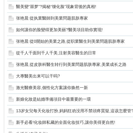
醫美變“噩梦”?揭秘“馒化脸”现象背後的真相!
竹
张艳晨:從执業醫師到美業問题肌肤專家
如何讓你的脸變得更加美丽?醫美項目助你實现!
张艳晨:從0開始的美業之路,從职業醫生到美業問题肌肤專家
從千人千面到千人千美,注射美容醫生的日常
张艳晨,從皮肤科醫生转行到美業問题肌肤專家,美業成长之路
茵
大專醫美出来可以干吗?
激光醫療美容,個性化方案讓你焕然一新
新娘化妝是結婚準備項目中最重要的一環
13岁女兒每天化妆打扮,妈妈狂劝没用不禁頭疼質疑,這该怎麼管
新手必看!化妆師私藏的全面化妆技巧,讓你美得更自然!
蝶