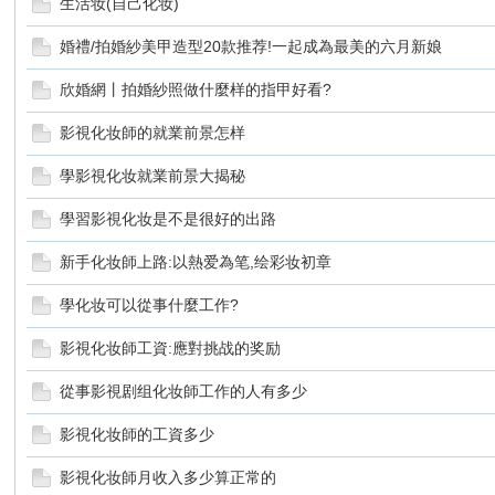
生活妆(自己化妆)
婚禮/拍婚紗美甲造型20款推荐!一起成為最美的六月新娘
欣婚網丨拍婚紗照做什麼样的指甲好看?
影視化妆師的就業前景怎样
學影視化妆就業前景大揭秘
新
學習影視化妆是不是很好的出路
新手化妆師上路:以熱爱為笔,绘彩妆初章
學化妆可以從事什麼工作?
影視化妆師工資:應對挑战的奖励
從事影視剧组化妆師工作的人有多少
影視化妆師的工資多少
娘
影視化妆師月收入多少算正常的