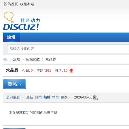
設為首頁
收藏本站
論壇
論壇
新娘化妝
水晶唇
水晶唇
今日:
0
|
主題:
261
|
排名:
10
新
»
›
›
全部主題
最新
熱門
熱帖
精華
更多
2026-08-06
本版塊或指定的範圍內尚無主題