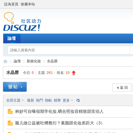
設為首頁
收藏本站
論壇
論壇
新娘化妝
水晶唇
水晶唇
今日:
0
|
主題:
261
|
排名:
10
新
»
›
›
返 回
全部主題
最新
熱門
熱帖
精華
更多
林妙可自曝假期学化妆,晒合照妆容精致甜笑动人
颖儿做公益被吐槽敷衍？素颜跟化妆差距大（3）