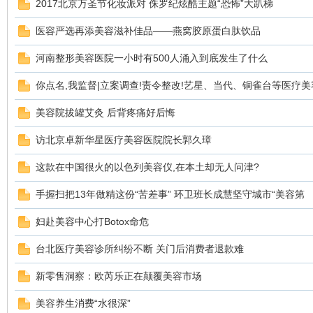
2017北京万圣节化妆派对 侏罗纪炫酷主题“恐怖”大趴梯
医容严选再添美容滋补佳品——燕窝胶原蛋白肽饮品
竹
河南整形美容医院一小时有500人涌入到底发生了什么
你点名,我监督|立案调查!责令整改!艺星、当代、铜雀台等医疗美
美容院拔罐艾灸 后背疼痛好后悔
访北京卓新华星医疗美容医院院长郭久璋
这款在中国很火的以色列美容仪,在本土却无人问津?
茵
手握扫把13年做精这份“苦差事” 环卫班长成慧坚守城市“美容第
妇赴美容中心打Botox命危
台北医疗美容诊所纠纷不断 关门后消费者退款难
新零售洞察：欧芮乐正在颠覆美容市场
美容养生消费“水很深”
蝶