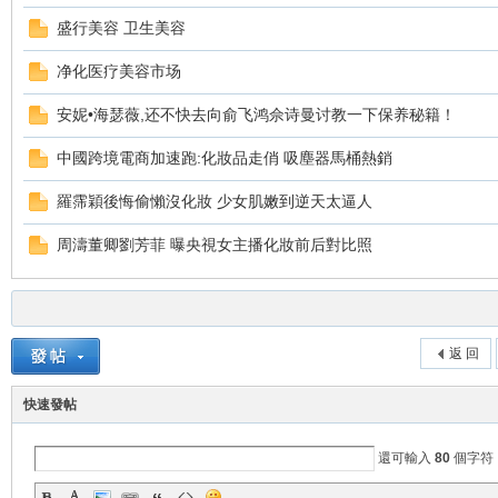
盛行美容 卫生美容
净化医疗美容市场
安妮•海瑟薇,还不快去向俞飞鸿佘诗曼讨教一下保养秘籍！
中國跨境電商加速跑:化妝品走俏 吸塵器馬桶熱銷
羅霈穎後悔偷懶沒化妝 少女肌嫩到逆天太逼人
新
周濤董卿劉芳菲 曝央視女主播化妝前后對比照
返 回
快速發帖
娘
還可輸入
80
個字符